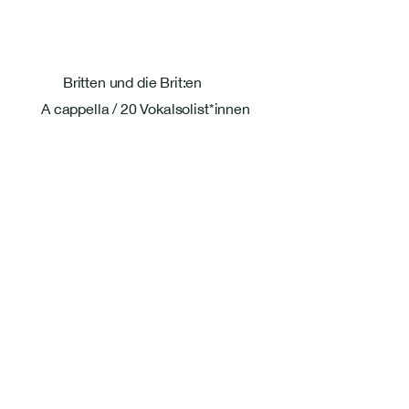
Britten und die Brit:en
A cappella / 20 Vokalsolist*innen
Bastien Masset Tenor
Rosentalstrasse 26
4058 Basel
+41 79 586 09 27
bastmasset@gmail.com
Pages
Home
Home
Next Concerts
Next Concerts
Past Concerts