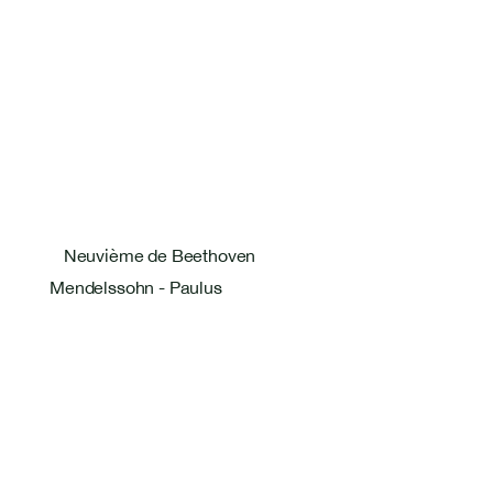
Neuvième de Beethoven
Mendelssohn - Paulus
Bastien Masset Tenor
Rosentalstrasse 26
4058 Basel
+41 79 586 09 27